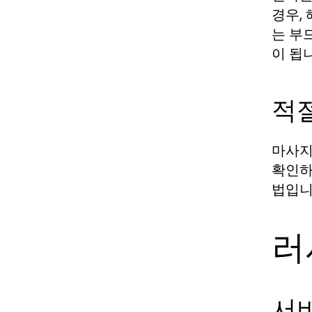
경우,
는 부
이 됩
적
마사지
확인하
법입니
러
서비