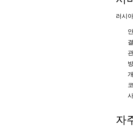
러시아
안
결
관
방
개
코
사
자주