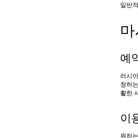
일반적
마
예약
러시아
청하는
활한 
이
원하는