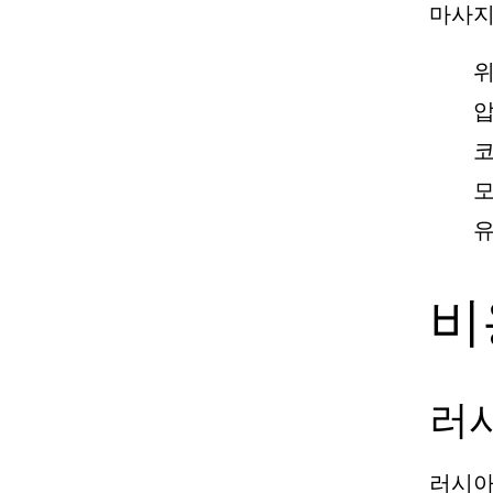
마사지
위
압
코
모
유
비
러
러시아